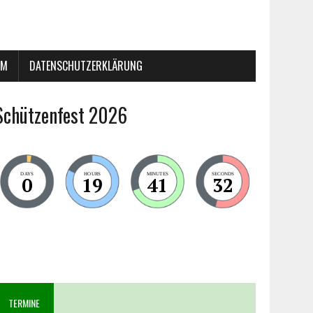
UM
DATENSCHUTZERKLÄRUNG
Schützenfest 2026
DAYS
HOURS
MINUTES
SECONDS
0
19
41
32
TERMINE