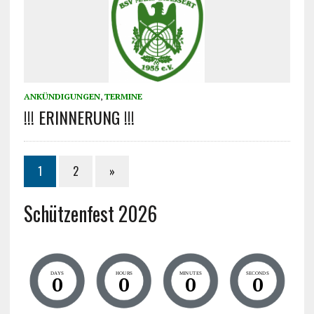
ANKÜNDIGUNGEN
,
TERMINE
!!! ERINNERUNG !!!
1
2
»
Schützenfest 2026
DAYS
HOURS
MINUTES
SECONDS
0
0
0
0