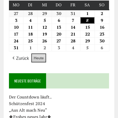
MO
DI
MI
DO
FR
SA
SO
27
28
29
30
31
1
2
3
4
5
6
7
8
9
10
11
12
13
14
15
16
17
18
19
20
21
22
23
24
25
26
27
28
29
30
31
1
2
3
4
5
6
Heute
Zurück
NEUESTE BEITRÄGE
Der Countdown läuft..
Schützenfest 2024
„Aus Alt mach Neu“
🍀Frohes neues Jahr🍀