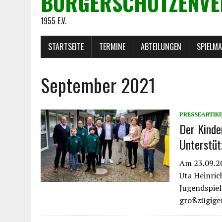
BÜRGERSCHÜTZENVE
1955 E.V.
STARTSEITE
TERMINE
ABTEILUNGEN
SPIELM
September 2021
PRESSEARTIK
Der Kinde
Unterstüt
Am 23.09.20
Uta Heinrich
Jugendspiel
großzügigen