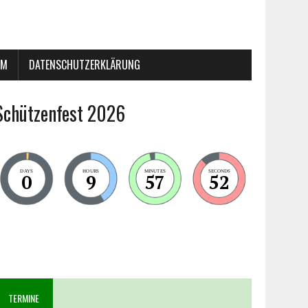
UM
DATENSCHUTZERKLÄRUNG
Schützenfest 2026
DAYS
HOURS
MINUTES
SECONDS
0
9
57
51
TERMINE