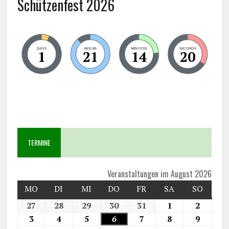
Schützenfest 2026
DAYS
HOURS
MINUTES
SECONDS
1
21
14
19
TERMINE
Veranstaltungen im August 2026
MO
DI
MI
DO
FR
SA
SO
27
28
29
30
31
1
2
3
4
5
6
7
8
9