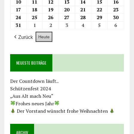
10
11
12
13
14
15
16
17
18
19
20
21
22
23
24
25
26
27
28
29
30
31
1
2
3
4
5
6
Heute
Zurück
NEUESTE BEITRÄGE
Der Countdown läuft..
Schützenfest 2024
„Aus Alt mach Neu“
Frohes neues Jahr
Der Vorstand wünscht frohe Weihnachten
ARCHIV