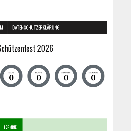
UM
DATENSCHUTZERKLÄRUNG
Schützenfest 2026
DAYS
HOURS
MINUTES
SECONDS
0
0
0
0
TERMINE