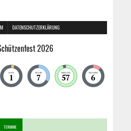
UM
DATENSCHUTZERKLÄRUNG
Schützenfest 2026
DAYS
HOURS
MINUTES
SECONDS
1
7
57
6
TERMINE