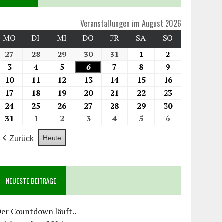
Veranstaltungen im August 2026
MO
DI
MI
DO
FR
SA
SO
27
28
29
30
31
1
2
3
4
5
6
7
8
9
10
11
12
13
14
15
16
17
18
19
20
21
22
23
24
25
26
27
28
29
30
31
1
2
3
4
5
6
Heute
Zurück
NEUESTE BEITRÄGE
er Countdown läuft..