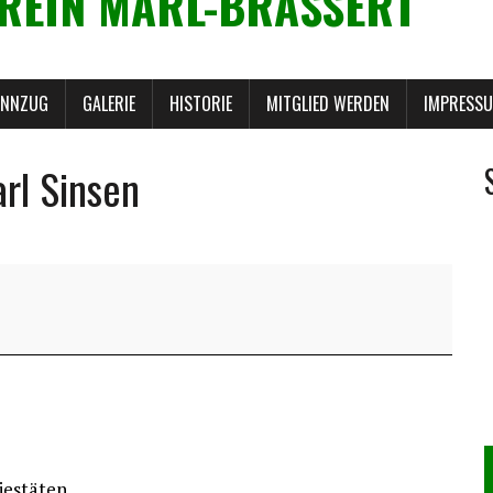
REIN MARL-BRASSERT
ANNZUG
GALERIE
HISTORIE
MITGLIED WERDEN
IMPRESS
rl Sinsen
jestäten