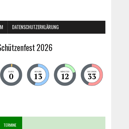
UM
DATENSCHUTZERKLÄRUNG
Schützenfest 2026
DAYS
HOURS
MINUTES
SECONDS
0
13
12
32
TERMINE